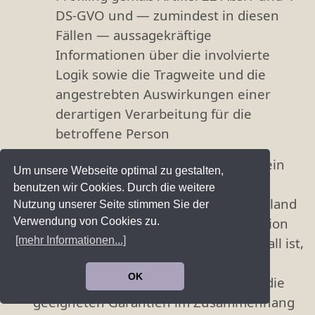
DS-GVO und — zumindest in diesen
Fällen — aussagekräftige
Informationen über die involvierte
Logik sowie die Tragweite und die
angestrebten Auswirkungen einer
derartigen Verarbeitung für die
betroffene Person
Ferner steht der betroffenen Person ein
Um unsere Webseite optimal zu gestalten,
Auskunftsrecht darüber zu, ob
benutzen wir Cookies. Durch die weitere
personenbezogene Daten an ein Drittland
Nutzung unserer Seite stimmen Sie der
oder an eine internationale Organisation
Verwendung von Cookies zu.
übermittelt wurden. Sofern dies der Fall ist,
[mehr Informationen...]
so steht der betroffenen Person im
OK
Übrigen das Recht zu, Auskunft über die
geeigneten Garantien im Zusammenhang